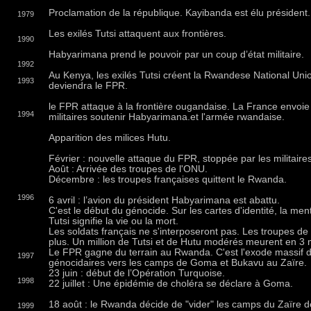
Proclamation de la république. Kayibanda est élu président.
1979
Les exilés Tutsi attaquent aux frontières.
1990
Habyarimana prend le pouvoir par un coup d’état militaire.
1992
Au Kenya, les exilés Tutsi créent la Rwandese National Uni
1993
deviendra le FPR.
le FPR attaque à la frontière ougandaise. La France envoie
1994
militaires soutenir Habyarimana.et l'armée rwandaise.
Apparition des milices Hutu.
Février : nouvelle attaque du FPR, stoppée par les militaires
Août : Arrivée des troupes de l'ONU.
Décembre : les troupes françaises quittent le Rwanda.
1996
6 avril : l’avion du président Habyarimana est abattu.
C'est le début du génocide. Sur les cartes d'identité, la me
Tutsi signifie la vie ou la mort.
Les soldats français ne s'interposeront pas. Les troupes d
plus. Un million de Tutsi et de Hutu modérés meurent en 3 
Le FPR gagne du terrain au Rwanda. C'est l'exode massif 
1997
génocidaires vers les camps de Goma et Bukavu au Zaïre.
23 juin : début de l’Opération Turquoise.
1998
22 juillet : Une épidémie de choléra se déclare à Goma.
18 août : le Rwanda décide de "vider" les camps du Zaïre d
1999