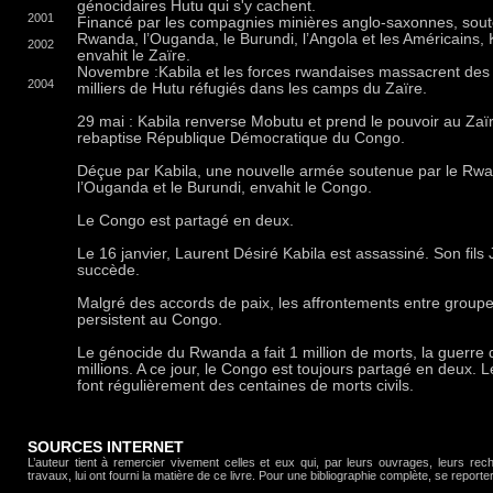
génocidaires Hutu qui s'y cachent.
2001
Financé par les compagnies minières anglo-saxonnes, sout
Rwanda, l’Ouganda, le Burundi, l’Angola et les Américains, 
2002
envahit le Zaïre.
Novembre :Kabila et les forces rwandaises massacrent des
2004
milliers de Hutu réfugiés dans les camps du Zaïre.
29 mai : Kabila renverse Mobutu et prend le pouvoir au Zaïr
rebaptise République Démocratique du Congo.
Déçue par Kabila, une nouvelle armée soutenue par le Rw
l’Ouganda et le Burundi, envahit le Congo.
Le Congo est partagé en deux.
Le 16 janvier, Laurent Désiré Kabila est assassiné. Son fils 
succède.
Malgré des accords de paix, les affrontements entre groupe
persistent au Congo.
Le génocide du Rwanda a fait 1 million de morts, la guerre
millions. A ce jour, le Congo est toujours partagé en deux. Le
font régulièrement des centaines de morts civils.
SOURCES INTERNET
L’auteur tient à remercier vivement celles et eux qui, par leurs ouvrages, leurs rec
travaux, lui ont fourni la matière de ce livre. Pour une bibliographie complète, se reporter