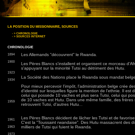
LA POSITION DU MISSIONNAIRE, SOURCES
- > CHRONOLOGIE
- > SOURCES INTERNET
CHRONOLOGIE
1894
Les Allemands "découvrent" le Rwanda.
1900
Les Pères Blancs s'installent et organisent ce morceau d'Af
s'appuyant sur la minorité Tutsi au détriment des Hutu.
1923
La Société des Nations place le Rwanda sous mandat belge
1934
Pour mieux percevoir l'impôt, l'administration belge crée de
d'identité sur lesquelles figure la mention de l'ethnie. Il est
celui qui possède 10 vaches et plus sera Tutsi, celui qui p
de 10 vaches est Hutu. Dans une même famille, des frères 
1959
retrouvent Tutsi, d'autres Hutu...
Les Pères Blancs décident de lâcher les Tutsi et de favorise
1961
C'est la "Toussaint rwandaise". Des Hutu massacrent des d
1963
milliers de Tutsi qui fuient le Rwanda.
1973