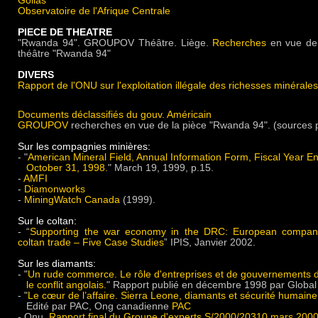
Golias
Observatoire de l'Afrique Centrale
PIECE DE THEATRE
"Rwanda 94". GROUPOV Théâtre. Liège.
Recherches
en vue de 
théâtre "Rwanda 94"
DIVERS
Rapport de l'ONU sur l'exploitation illégale des richesses minéral
Documents déclassifiés du gouv. Américain
GROUPOV
recherches en vue de la pièce "Rwanda 94". (sources p
Sur les compagnies minières:
- "
American Mineral Field, Annual Information Form, Fiscal Year E
October 31, 1998.
" March 19, 1999, p.15.
-
AMFI
-
Diamonworks
-
MiningWatch Canada
(1999).
Sur le coltan:
- “
Supporting the war economy in the DRC: European compan
coltan trade – Five Case Studies
” IPIS, Janvier 2002.
Sur les diamants:
- "
Un rude commerce. Le rôle d'entreprises et de gouvernements 
le conflit angolais.
" Rapport publié en décembre 1998 par Global
- "
Le cœur de l’affaire. Sierra Leone, diamants et sécurité humaine
Edité par PAC, Ong canadienne
PAC
- Onu.
Rapport final du Groupe d'experts S/2000/20310 mars 200